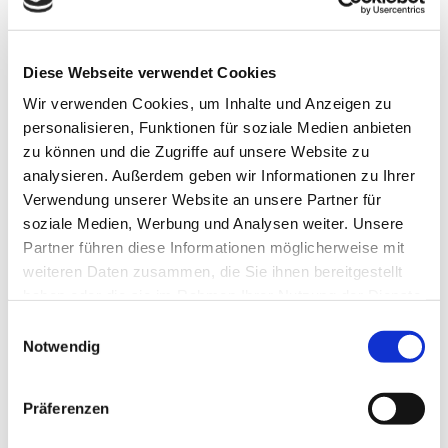
Diese Webseite verwendet Cookies
Wir verwenden Cookies, um Inhalte und Anzeigen zu
personalisieren, Funktionen für soziale Medien anbieten
zu können und die Zugriffe auf unsere Website zu
Kontakt
analysieren. Außerdem geben wir Informationen zu Ihrer
Verwendung unserer Website an unsere Partner für
H. Lorisch e.K. Fenster u. Türen in Ortenberg-
soziale Medien, Werbung und Analysen weiter. Unsere
Eckartsborn
Partner führen diese Informationen möglicherweise mit
weiteren Daten zusammen, die Sie ihnen bereitgestellt
haben oder die sie im Rahmen Ihrer Nutzung der Dienste
Hangstraße 7
gesammelt haben.
63683 Ortenberg-Eckartsborn
Einwilligungsauswahl
Notwendig
06046 7245

Präferenzen
info@lorisch-bauelemente.de
