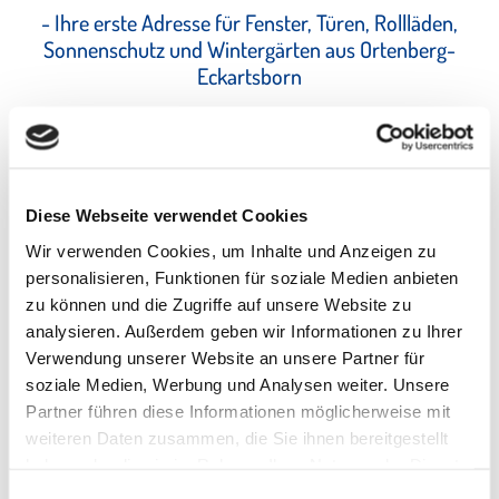
- Ihre erste Adresse für Fenster, Türen, Rollläden,
Sonnenschutz und Wintergärten aus Ortenberg-
Eckartsborn
Sie benötigen neue Fenster oder Türen oder Sie möchten
Sicht- und Sonnenschutz für Ihr Haus gewährleisten? Sie
denken schon lange an einen Wintergarten und haben sich
noch nicht an die Planung herangetraut?
Diese Webseite verwendet Cookies
Wir verwenden Cookies, um Inhalte und Anzeigen zu
Wir sind Ihr kompetenter Ansprechpartner für die Montage
personalisieren, Funktionen für soziale Medien anbieten
von Fenstern, Türen, Sonnenschutz, Wintergärten und vieles
zu können und die Zugriffe auf unsere Website zu
analysieren. Außerdem geben wir Informationen zu Ihrer
mehr. Dabei liegen uns höchste Qualität, maßgenaue
Verwendung unserer Website an unsere Partner für
Anpassung und natürlich Ihre Zufriedenheit am Herzen.
soziale Medien, Werbung und Analysen weiter. Unsere
Partner führen diese Informationen möglicherweise mit
Aufmaß und Montage unserer Produkte übernehmen unsere
weiteren Daten zusammen, die Sie ihnen bereitgestellt
eigenen Monteure. Sie punkten mit langjähriger Erfahrung
haben oder die sie im Rahmen Ihrer Nutzung der Dienste
und Fachkompetenz. Überzeugen Sie sich von unserem
gesammelt haben.
Einwilligungsauswahl